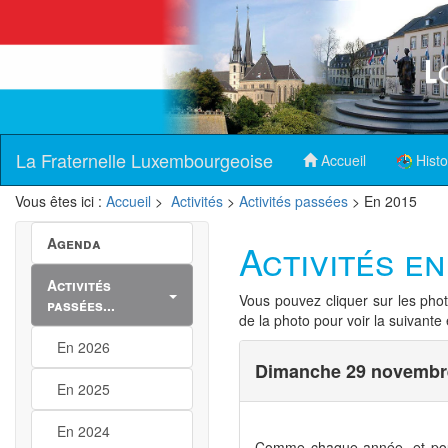
La Fraternelle Luxembourgeoise
Accueil
Histo
Vous êtes ici :
Accueil
>
Activités
>
Activités passées
> En 2015
Agenda
Activités e
Activités
Vous pouvez cliquer sur les pho
passées...
de la photo pour voir la suivante
En 2026
Dimanche 29 novembre
En 2025
En 2024
Comme chaque année, et pour 