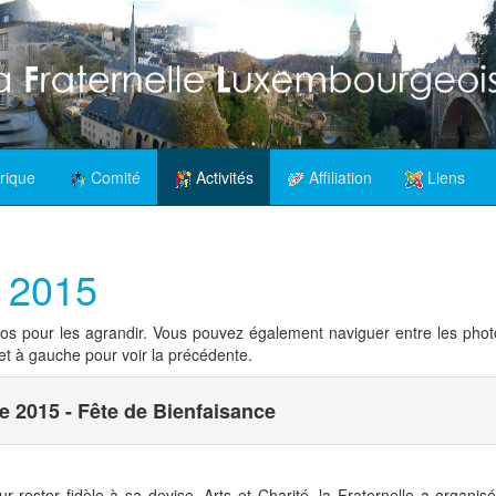
rique
Comité
Activités
Affiliation
Liens
n 2015
tos pour les agrandir. Vous pouvez également naviguer entre les photo
 et à gauche pour voir la précédente.
 2015 - Fête de Bienfaisance
rester fidèle à sa devise, Arts et Charité, la Fraternelle a organi